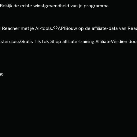
Bekijk de echte winstgevendheid van je programma.
 Reacher met je AI-tools.
API
Bouw op de affiliate-data van Rea
sterclass
Gratis TikTok Shop affiliate-training.
Affiliate
Verdien door
mo