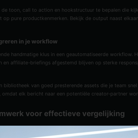
de toon, call to action en hookstructuur te bepalen die kijk
cht op pure productkenmerken. Bekijk de output naast elkaa
reren in je workflow
ende handmatige klus in een geautomatiseerde workflow. Het
 en affiliate-briefings afgestemd blijven op sterke respons
 bibliotheek van goed presterende assets die je team snel
omdat elk bericht naar een potentiële creator-partner wo
amwerk voor effectieve vergelijking