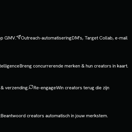
 op GMV.
Outreach-automatisering
DM's, Target Collab, e-mail
telligence
Breng concurrerende merken & hun creators in kaart.
 & verzending.
Re-engage
Win creators terug die zijn
t
Beantwoord creators automatisch in jouw merkstem.