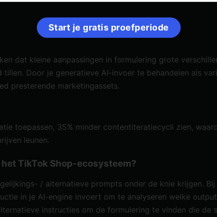
Start je gratis proefperiode
ken dat kleine aanpassingen in formulering grote verschill
tillen. Door je generatieve AI-invoer te behandelen als var
oed presterende marketingassets.
atie toepassen, 35% minder contentiteratiecycli zien, waa
ijven leunen.
 in het TikTok Shop-ecosysteem?
gelijkings- / alternatieve prompts
onder de knie krijgen. Bij
tructie in je AI-engine invoert om te analyseren welke outp
lternatieve instructies om de formulering te vinden die de 