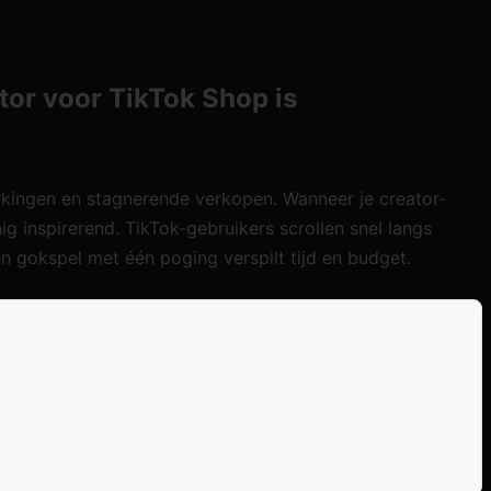
or voor TikTok Shop is
kingen en stagnerende verkopen. Wanneer je creator-
g inspirerend. TikTok-gebruikers scrollen snel langs
n gokspel met één poging verspilt tijd en budget.