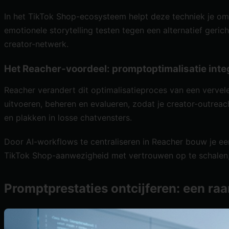
In het
TikTok Shop-ecosysteem
helpt deze techniek je om 
emotionele storytelling testen tegen een alternatief geri
creator-netwerk.
Het Reacher-voordeel: promptoptimalisatie integ
Reacher verandert dit optimalisatieproces van een vervel
uitvoeren, beheren en evalueren, zodat je creator-outreach
en plakken in losse chatvensters.
Door
AI-workflows te centraliseren in Reacher
bouw je een
TikTok Shop-aanwezigheid met vertrouwen op te schalen, 
Promptprestaties ontcijferen: een ra