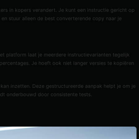
ers in kopers verandert. Je kunt een instructie gericht op
r en stuur alleen de best converterende copy naar je
 platform laat je meerdere instructievarianten tegelijk
percentages. Je hoeft ook niet langer versies te kopiëren
 kan inzetten. Deze gestructureerde aanpak helpt je om je
rdt onderbouwd door consistente tests.