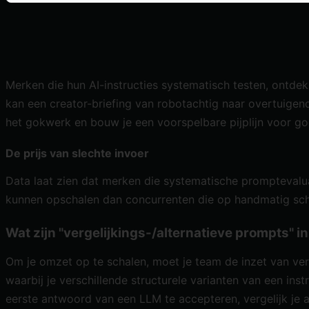
Merken die hun AI-instructies systematisch testen, ontdek
kan een creator-briefing van robotachtig naar overtuigend 
het gokwerk en bouw je een voorspelbare pijplijn voor g
De prijs van slechte invoer
Data laat zien dat merken die systematische promptevalu
kunnen opschalen dan concurrenten die op handmatig schr
Wat zijn "vergelijkings-/alternatieve prompts"
Om je omzet op te schalen, moet je team de inzet van
ver
waarbij je verschillende structurele varianten van een ins
eerste antwoord van een LLM te accepteren, vergelijk je a