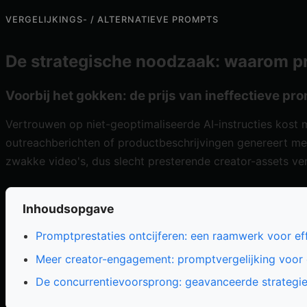
VERGELIJKINGS- / ALTERNATIEVE PROMPTS
De strategische noodzaak: waarom pr
Voorbij het gokken: de prijs van ineffectieve pr
Vertrouwen op niet-geoptimaliseerde AI-instructies kost
outreachberichten of productbeschrijvingen genereert met b
zwakke video's, dus slecht presterende creator-assets ver
Inhoudsopgave
Promptprestaties ontcijferen: een raamwerk voor eff
Meer creator-engagement: promptvergelijking voor 
De concurrentievoorsprong: geavanceerde strategieë