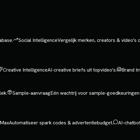
tabase.
Social Intelligence
Vergelijk merken, creators & video's
Creative Intelligence
AI-creative briefs uit topvideo's.
Brand In
lek.
Sample-aanvraag
Eén wachtrij voor sample-goedkeuringen
Max
Automatiseer spark codes & advertentiebudget.
AI-chatbo