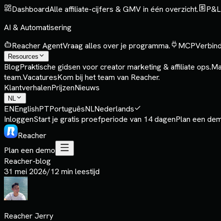
Dashboard
Alle affiliate-cijfers & GMV in één overzicht.
P&L
AI & Automatisering
Reacher Agent
Vraag alles over je programma.
MCP
Verbind
Resources
Blog
Praktische gidsen voor creator marketing & affiliate ops.
Ma
team.
Vacatures
Kom bij het team van Reacher.
Klantverhalen
Prijzen
Nieuws
NL
EN
English
PT
Português
NL
Nederlands
Inloggen
Start je gratis proefperiode van 14 dagen
Plan een de
Reacher
Plan een demo
Reacher-blog
31 mei 2026
/
12 min leestijd
Reacher Jerry