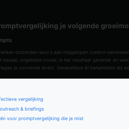
omptvergelijking je volgende groeimot
ompts
 merken duizenden euro's aan misgelopen creator-samenwer
asale, ongeteste invoer, is het resultaat generiek en weini
lagen je conversie direct. Generatieve AI behandelen als ee
ectieve vergelijking
outreach & briefings
n voor promptvergelijking die je mist