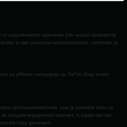
en in outputkwaliteit opleveren. Eén woord verandering
iabelen in een conversie-optimalisatietest, verminder je
rdoor ze
affiliate-campagnes
op TikTok Shop sneller
 deze optimalisatietechniek voer je parallelle tests uit
ut de hoogste engagement oplevert. In plaats van het
sterkste copy genereert.