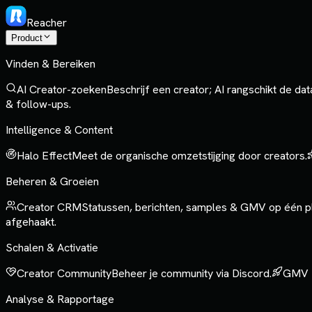
Reacher
Product
Vinden & Bereiken
AI Creator-zoeken
Beschrijf een creator; AI rangschikt de da
& follow-ups.
Intelligence & Content
Halo Effect
Meet de organische omzetstijging door creators.
Beheren & Groeien
Creator CRM
Statussen, berichten, samples & GMV op één p
afgehaakt.
Schalen & Activatie
Creator Community
Beheer je community via Discord.
GMV 
Analyse & Rapportage