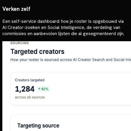
Verken zelf
Een self-service dashboard: hoe je roster is opgebouwd via
AI Creator-zoeken en Social Intelligence, de verdeling van
commissies en aanbevolen lijsten die al gesegmenteerd zijn.