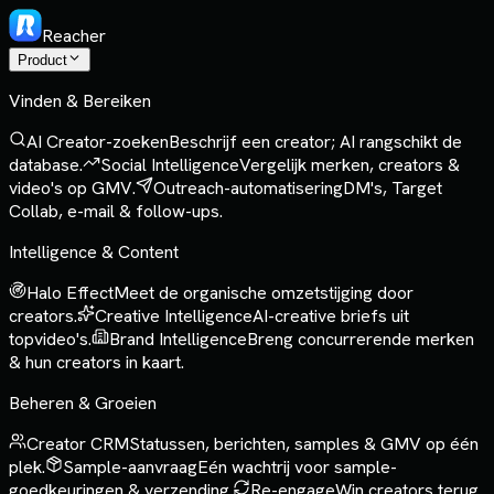
Reacher
Product
Vinden & Bereiken
AI Creator-zoeken
Beschrijf een creator; AI rangschikt de
database.
Social Intelligence
Vergelijk merken, creators &
video's op GMV.
Outreach-automatisering
DM's, Target
Collab, e-mail & follow-ups.
Intelligence & Content
Halo Effect
Meet de organische omzetstijging door
creators.
Creative Intelligence
AI-creative briefs uit
topvideo's.
Brand Intelligence
Breng concurrerende merken
& hun creators in kaart.
Beheren & Groeien
Creator CRM
Statussen, berichten, samples & GMV op één
plek.
Sample-aanvraag
Eén wachtrij voor sample-
goedkeuringen & verzending.
Re-engage
Win creators terug