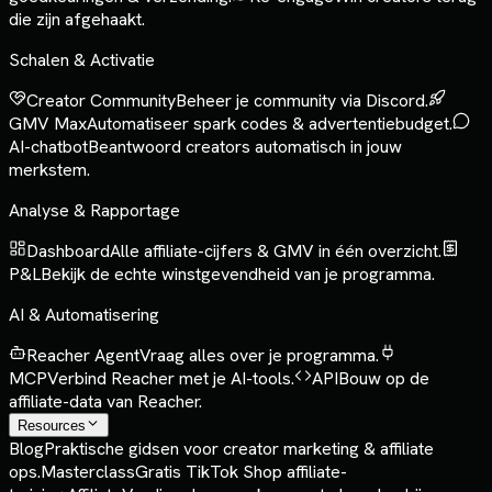
die zijn afgehaakt.
Schalen & Activatie
Creator Community
Beheer je community via Discord.
GMV Max
Automatiseer spark codes & advertentiebudget.
AI-chatbot
Beantwoord creators automatisch in jouw
merkstem.
Analyse & Rapportage
Dashboard
Alle affiliate-cijfers & GMV in één overzicht.
P&L
Bekijk de echte winstgevendheid van je programma.
AI & Automatisering
Reacher Agent
Vraag alles over je programma.
MCP
Verbind Reacher met je AI-tools.
API
Bouw op de
affiliate-data van Reacher.
Resources
Blog
Praktische gidsen voor creator marketing & affiliate
ops.
Masterclass
Gratis TikTok Shop affiliate-