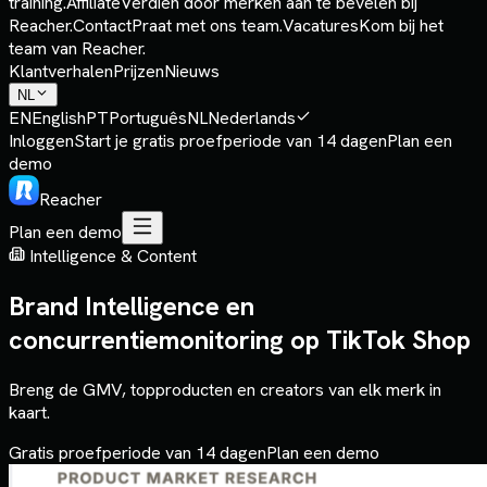
training.
Affiliate
Verdien door merken aan te bevelen bij
Reacher.
Contact
Praat met ons team.
Vacatures
Kom bij het
team van Reacher.
Klantverhalen
Prijzen
Nieuws
NL
EN
English
PT
Português
NL
Nederlands
Inloggen
Start je gratis proefperiode van 14 dagen
Plan een
demo
Reacher
Plan een demo
Intelligence & Content
Brand Intelligence en
concurrentiemonitoring op TikTok Shop
Breng de GMV, topproducten en creators van elk merk in
kaart.
Gratis proefperiode van 14 dagen
Plan een demo