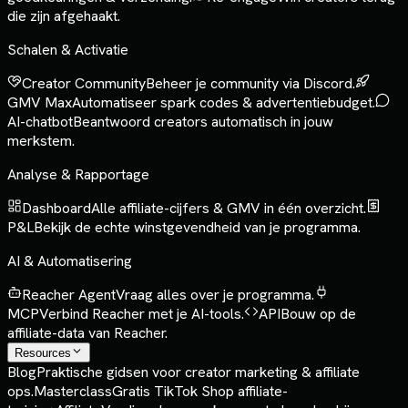
die zijn afgehaakt.
Schalen & Activatie
Creator Community
Beheer je community via Discord.
GMV Max
Automatiseer spark codes & advertentiebudget.
AI-chatbot
Beantwoord creators automatisch in jouw
merkstem.
Analyse & Rapportage
Dashboard
Alle affiliate-cijfers & GMV in één overzicht.
P&L
Bekijk de echte winstgevendheid van je programma.
AI & Automatisering
Reacher Agent
Vraag alles over je programma.
MCP
Verbind Reacher met je AI-tools.
API
Bouw op de
affiliate-data van Reacher.
Resources
Blog
Praktische gidsen voor creator marketing & affiliate
ops.
Masterclass
Gratis TikTok Shop affiliate-