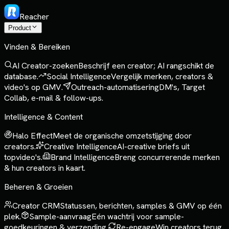
Reacher
Product
Vinden & Bereiken
AI Creator-zoeken
Beschrijf een creator; AI rangschikt de
database.
Social Intelligence
Vergelijk merken, creators &
video's op GMV.
Outreach-automatisering
DM's, Target
Collab, e-mail & follow-ups.
Intelligence & Content
Halo Effect
Meet de organische omzetstijging door
creators.
Creative Intelligence
AI-creative briefs uit
topvideo's.
Brand Intelligence
Breng concurrerende merken
& hun creators in kaart.
Beheren & Groeien
Creator CRM
Statussen, berichten, samples & GMV op één
plek.
Sample-aanvraag
Eén wachtrij voor sample-
goedkeuringen & verzending.
Re-engage
Win creators terug