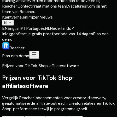
training.
Affiliate
Verdien door merken aan te bevelen bij
Reacher.
Contact
Praat met ons team.
Vacatures
Kom bij het
team van Reacher.
Klantverhalen
Prijzen
Nieuws
NL
EN
English
PT
Português
NL
Nederlands
Inloggen
Start je gratis proefperiode van 14 dagen
Plan een
demo
Reacher
Plan een demo
Prijzen voor TikTok Shop-affiliatesoftware
Prijzen voor TikTok Shop-
affiliatesoftware
Vergelijk Reacher-abonnementen voor creator discovery,
geautomatiseerde affiliate-outreach, creatorrelaties en TikTok
Shop-performance terwijl je programma groeit.