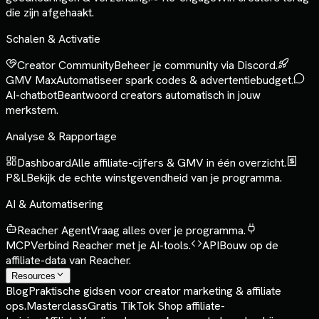
die zijn afgehaakt.
Schalen & Activatie
Creator Community
Beheer je community via Discord.
GMV Max
Automatiseer spark codes & advertentiebudget.
AI-chatbot
Beantwoord creators automatisch in jouw
merkstem.
Analyse & Rapportage
Dashboard
Alle affiliate-cijfers & GMV in één overzicht.
P&L
Bekijk de echte winstgevendheid van je programma.
AI & Automatisering
Reacher Agent
Vraag alles over je programma.
MCP
Verbind Reacher met je AI-tools.
API
Bouw op de
affiliate-data van Reacher.
Resources
Blog
Praktische gidsen voor creator marketing & affiliate
ops.
Masterclass
Gratis TikTok Shop affiliate-