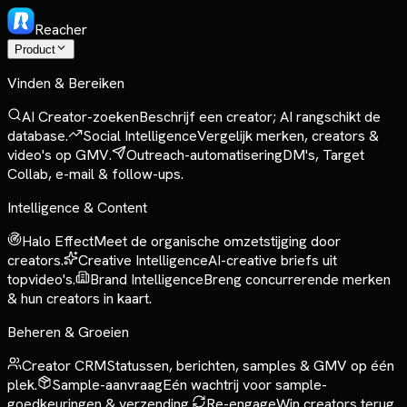
Reacher
Product
Vinden & Bereiken
AI Creator-zoeken
Beschrijf een creator; AI rangschikt de
database.
Social Intelligence
Vergelijk merken, creators &
video's op GMV.
Outreach-automatisering
DM's, Target
Collab, e-mail & follow-ups.
Intelligence & Content
Halo Effect
Meet de organische omzetstijging door
creators.
Creative Intelligence
AI-creative briefs uit
topvideo's.
Brand Intelligence
Breng concurrerende merken
& hun creators in kaart.
Beheren & Groeien
Creator CRM
Statussen, berichten, samples & GMV op één
plek.
Sample-aanvraag
Eén wachtrij voor sample-
goedkeuringen & verzending.
Re-engage
Win creators terug