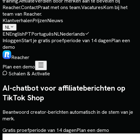
training.
Affiliate
Verdien door merken aan te bevelen bij
Reacher.
Contact
Praat met ons team.
Vacatures
Kom bij het
team van Reacher.
Klantverhalen
Prijzen
Nieuws
NL
EN
English
PT
Português
NL
Nederlands
Inloggen
Start je gratis proefperiode van 14 dagen
Plan een
demo
Reacher
Plan een demo
Schalen & Activatie
AI-chatbot voor affiliateberichten op
TikTok Shop
Beantwoord creator-berichten automatisch in de stem van je
merk.
Gratis proefperiode van 14 dagen
Plan een demo