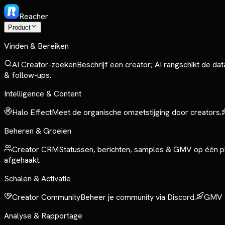
Reacher
Product
Vinden & Bereiken
AI Creator-zoeken
Beschrijf een creator; AI rangschikt de da
& follow-ups.
Intelligence & Content
Halo Effect
Meet de organische omzetstijging door creators.
Beheren & Groeien
Creator CRM
Statussen, berichten, samples & GMV op één p
afgehaakt.
Schalen & Activatie
Creator Community
Beheer je community via Discord.
GMV 
Analyse & Rapportage