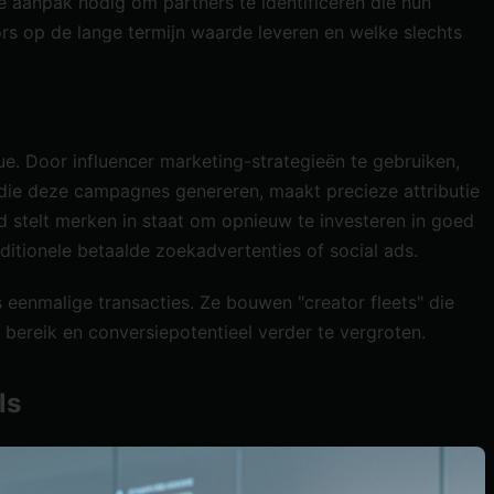
e aanpak nodig om partners te identificeren die hun
rs op de lange termijn waarde leveren en welke slechts
ue. Door influencer marketing-strategieën te gebruiken,
die deze campagnes genereren, maakt precieze attributie
d stelt merken in staat om opnieuw te investeren in goed
itionele betaalde zoekadvertenties of social ads.
enmalige transacties. Ze bouwen "creator fleets" die
ereik en conversiepotentieel verder te vergroten.
ls