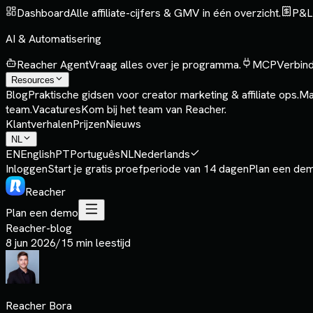
Dashboard
Alle affiliate-cijfers & GMV in één overzicht.
P&L
AI & Automatisering
Reacher Agent
Vraag alles over je programma.
MCP
Verbind
Resources
Blog
Praktische gidsen voor creator marketing & affiliate ops.
Ma
team.
Vacatures
Kom bij het team van Reacher.
Klantverhalen
Prijzen
Nieuws
NL
EN
English
PT
Português
NL
Nederlands
Inloggen
Start je gratis proefperiode van 14 dagen
Plan een de
Reacher
Plan een demo
Reacher-blog
8 jun 2026
/
15 min leestijd
Reacher Bora