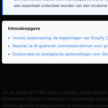
een essentieel onderdeel worden van een moderne 
Inhoudsopgave
Voorbij basistracking: de beperkingen van Shopify 
Reacher: je AI-gedreven commandocentrum voor gr
Eindoordeel en strategische aanbevelingen voor Sh
Om de omzet op TikTok Shop te schalen, moeten Shopify
presterende creators te identificeren, relatiebeheer te 
ontdekkingstools te integreren met je bestaande e-comme