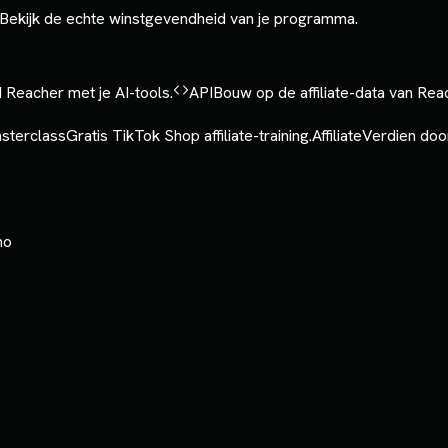
Bekijk de echte winstgevendheid van je programma.
 Reacher met je AI-tools.
API
Bouw op de affiliate-data van Rea
sterclass
Gratis TikTok Shop affiliate-training.
Affiliate
Verdien door
mo