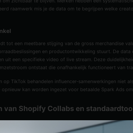
jn om zichtbaar te blijven. Merken hebben een systematisch
eerd raamwerk mis je de data om te begrijpen welke creato
nkel
eidt tot een meetbare stijging van de gross merchandise val
rraadbeslissingen en productontwikkeling stuurt. De data 
uit een specifieke video of live stream. Deze duidelijkhei
etstroom ontstaat die onafhankelijk functioneert van trad
op TikTok behandelen influencer-samenwerkingen niet als e
e opnieuw kan worden ingezet voor betaalde Spark Ads om b
n van Shopify Collabs en standaardtoo