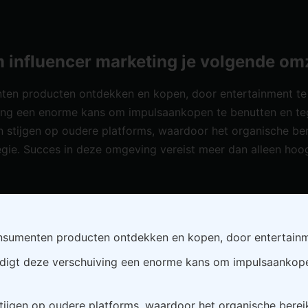
influencer marketing je volgende om
ten producten ontdekken en kopen, door entertainment t
ing een enorme kans om impulsaankopen te benutten en teg
ven stijgen op oudere platforms, waardoor het organische b
gie. Succes in deze omgeving vereist meer dan alleen hoo
nsumenten producten ontdekken en kopen, door entertainm
igt deze verschuiving een enorme kans om impulsaankopen 
n stijgen op oudere platforms, waardoor het organische ber