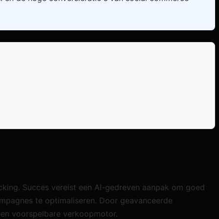
cking. Succes vereist een AI-gedreven aanpak om goed
 campagnes te optimaliseren. Door geavanceerde
 een voorspelbare verkoopmotor.