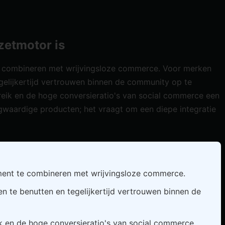
zetmotor is
e combineren met wrijvingsloze commerce. Voor merken
elijkertijd vertrouwen binnen de community op te
ereik en de hoge conversieratio's van social commerce een
gwaardige producten; het vraagt om een diepe integratie
ent te combineren met wrijvingsloze commerce.
te benutten en tegelijkertijd vertrouwen binnen de
eik en de hoge conversieratio's van social commerce