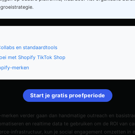
groeistrategie.
Collabs en standaardtools
oei met Shopify TikTok Shop
opify-merken
Start je gratis proefperiode
-merken verder gaan dan handmatige outreach en basistra
automatiseren en realtime data te gebruiken om de ROI van
rce-infrastructuur, kun je social engagement omzetten in