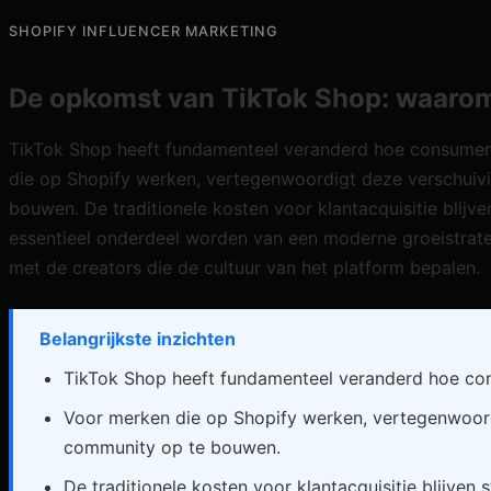
SHOPIFY INFLUENCER MARKETING
De opkomst van TikTok Shop: waarom 
TikTok Shop heeft fundamenteel veranderd hoe consumen
die op Shopify werken, vertegenwoordigt deze verschuiv
bouwen. De traditionele kosten voor klantacquisitie blij
essentieel onderdeel worden van een moderne groeistrate
met de creators die de cultuur van het platform bepalen.
Belangrijkste inzichten
TikTok Shop heeft fundamenteel veranderd hoe co
Voor merken die op Shopify werken, vertegenwoord
community op te bouwen.
De traditionele kosten voor klantacquisitie blijve