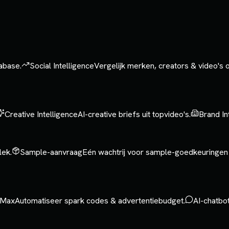
tabase.
Social Intelligence
Vergelijk merken, creators & video's
Creative Intelligence
AI-creative briefs uit topvideo's.
Brand In
lek.
Sample-aanvraag
Eén wachtrij voor sample-goedkeuringen
Max
Automatiseer spark codes & advertentiebudget.
AI-chatbo