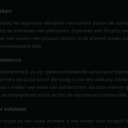
erken
rbij het algoritme relevantie van content boven het aantal
ij de interesses van gebruikers. Eigenaren van Shopify-wi
r een creator een product uitlicht, is de afstand tussen on
 winkelwagens leidt.
commerce
merkbekendheid; ze zijn gedecentraliseerde verkoopvertege
artners de social proof die nodig is om een aankoop binne
deo's creëert een mate van authenticiteit die door merken
s de belangrijkste motor achter de explosieve commerciële 
r volstaan
en hopen op een viraal moment is een recept voor verspild