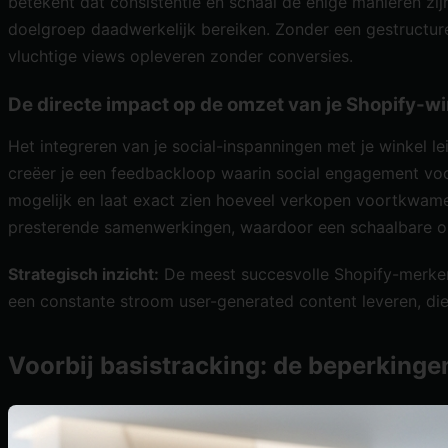
betekent dat consistentie en schaal de enige manieren zi
doelgroep daadwerkelijk bereiken. Zonder een gestructur
vluchtige views opleveren zonder conversies.
De directe impact op de omzet van je Shopify-wi
Het integreren van je social-inspanningen met je winkel l
creëer je een feedbackloop waarin social engagement voo
mogelijk en laat exact zien hoeveel verkopen voortkwamen 
presterende samenwerkingen, waardoor een schaalbare omz
Strategisch inzicht:
De meest succesvolle Shopify-merken 
een constante stroom user-generated content leveren, di
Voorbij basistracking: de beperkinge