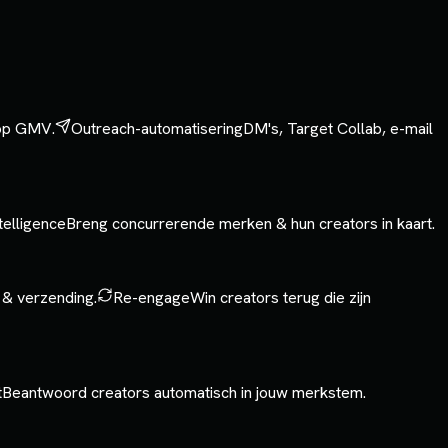
 op GMV.
Outreach-automatisering
DM's, Target Collab, e-mail
telligence
Breng concurrerende merken & hun creators in kaart.
 & verzending.
Re-engage
Win creators terug die zijn
t
Beantwoord creators automatisch in jouw merkstem.