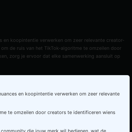
s en koopintentie verwerken om zeer relevante creator-
 om de ruis van het TikTok-algoritme te omzeilen door
ken, zorg je ervoor dat elke samenwerking aansluit op
 nuances en koopintentie verwerken om zeer relevante
e te omzeilen door creators te identificeren wiens
e community die jouw merk wil bedienen, wat de