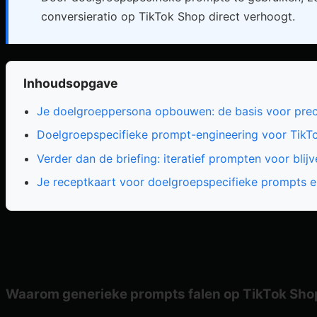
conversieratio op TikTok Shop direct verhoogt.
Inhoudsopgave
Je doelgroeppersona opbouwen: de basis voor prec
Doelgroepspecifieke prompt-engineering voor TikTo
Verder dan de briefing: iteratief prompten voor bl
Je receptkaart voor doelgroepspecifieke prompts 
Waarom generieke prompts falen op TikTok Sho