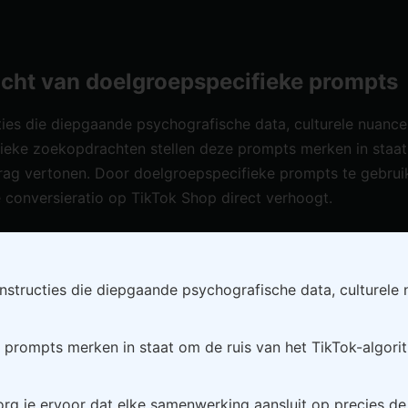
acht van doelgroepspecifieke prompts
ies die diepgaande psychografische data, culturele nuance
erieke zoekopdrachten stellen deze prompts merken in staat
drag vertonen. Door doelgroepspecifieke prompts te gebrui
 conversieratio op TikTok Shop direct verhoogt.
nstructies die diepgaande psychografische data, culturele
prompts merken in staat om de ruis van het TikTok-algoritm
rg je ervoor dat elke samenwerking aansluit op precies d