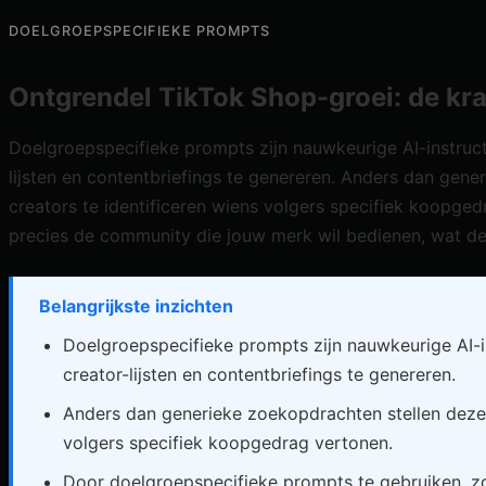
DOELGROEPSPECIFIEKE PROMPTS
Ontgrendel TikTok Shop-groei: de kr
Doelgroepspecifieke prompts zijn nauwkeurige AI-instruct
lijsten en contentbriefings te genereren. Anders dan gen
creators te identificeren wiens volgers specifiek koopge
precies de community die jouw merk wil bedienen, wat de
Belangrijkste inzichten
Doelgroepspecifieke prompts zijn nauwkeurige AI-i
creator-lijsten en contentbriefings te genereren.
Anders dan generieke zoekopdrachten stellen deze 
volgers specifiek koopgedrag vertonen.
Door doelgroepspecifieke prompts te gebruiken, zo