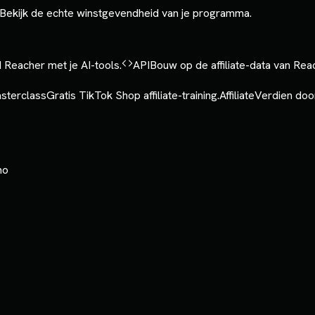
Bekijk de echte winstgevendheid van je programma.
 Reacher met je AI-tools.
API
Bouw op de affiliate-data van Rea
sterclass
Gratis TikTok Shop affiliate-training.
Affiliate
Verdien door
mo