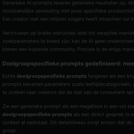
Generieke AI-prompts leveren generieke resultaten op. Als 
noodzakelijke aansluiting met jouw specifieke productni
Een creator met een miljoen volgers heeft misschien nul 
Vertrouwen op brede instructies leidt tot verspilde market
zoekparameters te breed zijn, kan de AI geen onderscheid
binnen een kopende community. Precisie is de enige man
Doelgroepspecifieke prompts gedefinieerd: mee
Echte
doelgroepspecifieke prompts
fungeren als een bru
prompts bevatten parameters zoals leeftijdscategorieën, g
te zoeken naar creators die de taal van de consument sp
Zie een generieke prompt als een megafoon in een vol sta
doelgroepspecifieke prompts
als een direct gesprek in 
context al vaststaat. Dit detailniveau zorgt ervoor dat d
groep.