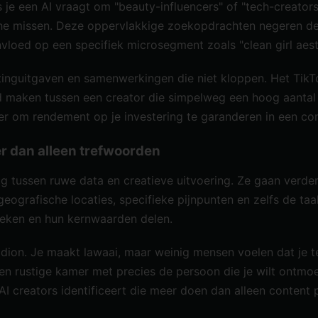
je een AI vraagt om "beauty-influencers" of "tech-creators"
che missen. Deze oppervlakkige zoekopdrachten negeren de 
invloed op een specifiek microsegment zoals "clean girl ae
inguitgaven en samenwerkingen die niet kloppen. Het TikTok-
 maken tussen een creator die simpelweg een hoog aantal vo
ier om rendement op je investering te garanderen in een 
r dan alleen trefwoorden
g tussen ruwe data en creatieve uitvoering. Ze gaan verder 
eografische locaties, specifieke pijnpunten en zelfs de taa
reken en hun kernwaarden delen.
dion. Je maakt lawaai, maar weinig mensen voelen dat je t
een rustige kamer met precies de persoon die je wilt ontmo
e AI creators identificeert die meer doen dan alleen conten