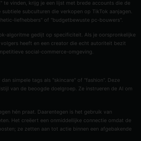
 te vinden, krijg je een lijst met brede accounts die de
subtiele subculturen die verkopen op TikTok aanjagen.
sthetic-liefhebbers" of "budgetbewuste pc-bouwers".
algoritme gedijt op specificiteit. Als je oorspronkelijke
lgers heeft en een creator die echt autoriteit bezit
competitieve social-commerce-omgeving.
dan simpele tags als "skincare" of "fashion". Deze
lstijl van de beoogde doelgroep. Ze instrueren de AI om
egen hén praat. Daarentegen is het gebruik van
eten. Het creëert een onmiddellijke connectie omdat de
t posten; ze zetten aan tot actie binnen een afgebakende