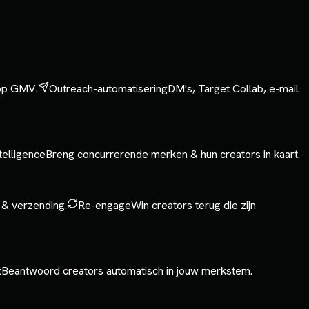
 op GMV.
Outreach-automatisering
DM's, Target Collab, e-mail
telligence
Breng concurrerende merken & hun creators in kaart.
 & verzending.
Re-engage
Win creators terug die zijn
t
Beantwoord creators automatisch in jouw merkstem.