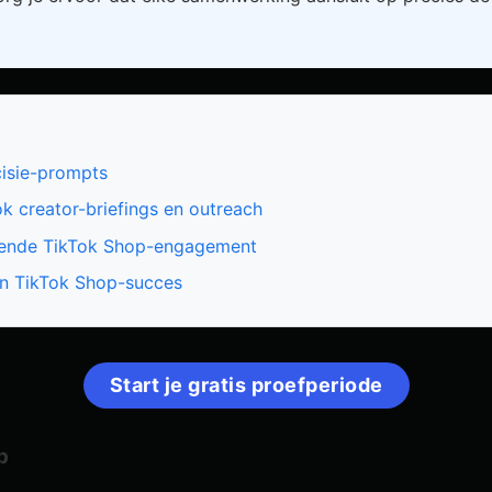
isie-prompts
k creator-briefings en outreach
ijvende TikTok Shop-engagement
en TikTok Shop-succes
Start je gratis proefperiode
p