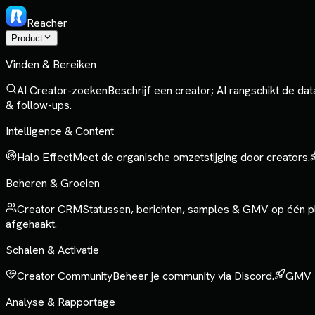
Reacher
Product
Vinden & Bereiken
AI Creator-zoeken
Beschrijf een creator; AI rangschikt de da
& follow-ups.
Intelligence & Content
Halo Effect
Meet de organische omzetstijging door creators.
Beheren & Groeien
Creator CRM
Statussen, berichten, samples & GMV op één p
afgehaakt.
Schalen & Activatie
Creator Community
Beheer je community via Discord.
GMV 
Analyse & Rapportage