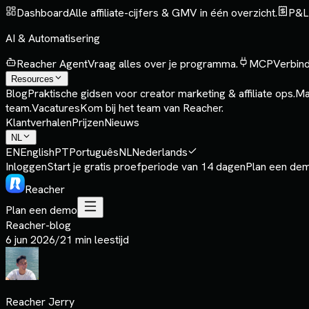
Dashboard
Alle affiliate-cijfers & GMV in één overzicht.
P&L
AI & Automatisering
Reacher Agent
Vraag alles over je programma.
MCP
Verbind
Resources
Blog
Praktische gidsen voor creator marketing & affiliate ops.
Ma
team.
Vacatures
Kom bij het team van Reacher.
Klantverhalen
Prijzen
Nieuws
NL
EN
English
PT
Português
NL
Nederlands
Inloggen
Start je gratis proefperiode van 14 dagen
Plan een de
Reacher
Plan een demo
Reacher-blog
6 jun 2026
/
21 min leestijd
Reacher Jerry