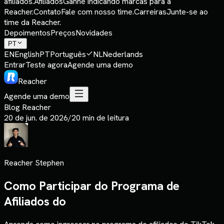
afiliados.
Afiliados
Ganhe indicando marcas para a
Reacher.
Contato
Fale com nosso time.
Carreiras
Junte-se ao
time da Reacher.
Depoimentos
Preços
Novidades
PT
EN
English
PT
Português
NL
Nederlands
Entrar
Teste agora
Agende uma demo
Reacher
Agende uma demo
Blog Reacher
20 de jun. de 2026
/
20 min de leitura
Reacher Stephen
Como Participar do Programa de
Afiliados do