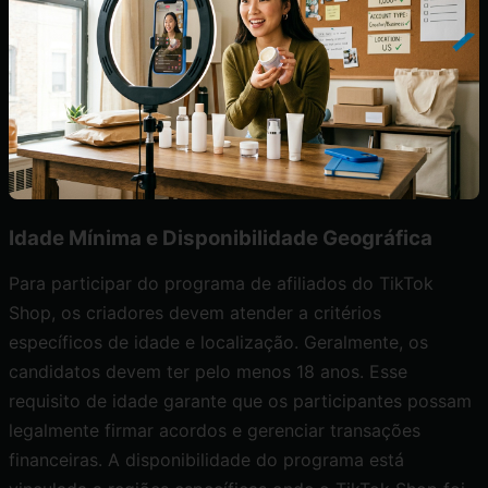
Idade Mínima e Disponibilidade Geográfica
Para participar do programa de afiliados do TikTok
Shop, os criadores devem atender a critérios
específicos de idade e localização. Geralmente, os
candidatos devem ter pelo menos 18 anos. Esse
requisito de idade garante que os participantes possam
legalmente firmar acordos e gerenciar transações
financeiras. A disponibilidade do programa está