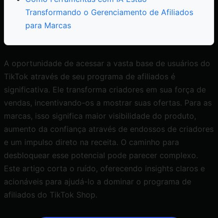
Transformando o Gerenciamento de Afiliados
para Marcas
A oportunidade de acessar a vasta base de usuários do
TikTok através de seu programa de afiliados é
significativa. Ele transforma criadores em sua força de
vendas, incentivando-os a mostrar suas ofertas. Para as
marcas, isso significa maior visibilidade do produto,
aumento da confiança através de endossos de criadores
e um impulso direto na receita. O caminho para
desbloquear esse potencial pode parecer complexo.
Este artigo corta o ruído, oferecendo insights claros e
acionáveis para ajudá-lo a dominar o programa de
afiliados do TikTok Shop.