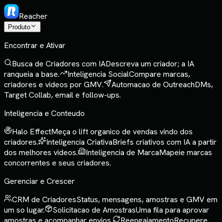
Reacher
Produto
Encontrar e Ativar
Busca de Criadores com IA
Descreva um criador; a IA
ranqueia a base.
Inteligencia Social
Compare marcas,
criadores e videos por GMV.
Automacao de Outreach
DMs,
Target Collab, email e follow-ups.
Inteligencia e Conteudo
Halo Effect
Meça o lift organico de vendas vindo dos
criadores.
Inteligencia Criativa
Briefs criativos com IA a partir
dos melhores videos.
Inteligencia de Marca
Mapeie marcas
concorrentes e seus criadores.
Gerenciar e Crescer
CRM de Criadores
Status, mensagens, amostras e GMV em
um so lugar.
Solicitacao de Amostras
Uma fila para aprovar
amostras e acompanhar envios.
Reengajamento
Recupere