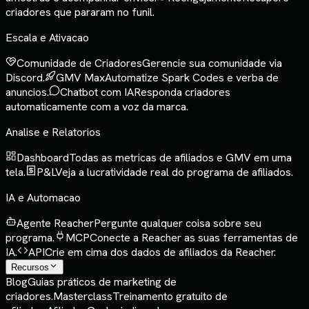
criadores que pararam no funil.
Escala e Ativacao
Comunidade de Criadores
Gerencie sua comunidade via
Discord.
GMV Max
Automatize Spark Codes e verba de
anuncios.
Chatbot com IA
Responda criadores
automaticamente com a voz da marca.
Analise e Relatorios
Dashboard
Todas as metricas de afiliados e GMV em uma
tela.
P&L
Veja a lucratividade real do programa de afiliados.
IA e Automacao
Agente Reacher
Pergunte qualquer coisa sobre seu
programa.
MCP
Conecte a Reacher as suas ferramentas de
IA.
API
Crie em cima dos dados de afiliados da Reacher.
Recursos
Blog
Guias práticos de marketing de
criadores.
Masterclass
Treinamento gratuito de