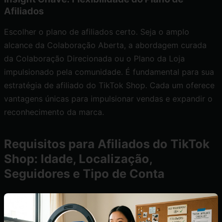
Afiliados
Escolher o plano de afiliados certo. Seja o amplo
alcance da Colaboração Aberta, a abordagem curada
da Colaboração Direcionada ou o Plano da Loja
impulsionado pela comunidade. É fundamental para sua
estratégia de afiliado do TikTok Shop. Cada um oferece
vantagens únicas para impulsionar vendas e expandir o
reconhecimento da marca.
Requisitos para Afiliados do TikTok
Shop: Idade, Localização,
Seguidores e Tipo de Conta