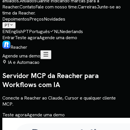
afiliados.
Afiliados
Ganhe indicando marcas para a
Reacher.
Contato
Fale com nosso time.
Carreiras
Junte-se ao
time da Reacher.
Depoimentos
Preços
Novidades
PT
EN
English
PT
Português
NL
Nederlands
Entrar
Teste agora
Agende uma demo
Reacher
Agende uma demo
IA e Automacao
Servidor MCP da Reacher para
Workflows com IA
Conecte a Reacher ao Claude, Cursor e qualquer cliente
MCP.
Teste agora
Agende uma demo