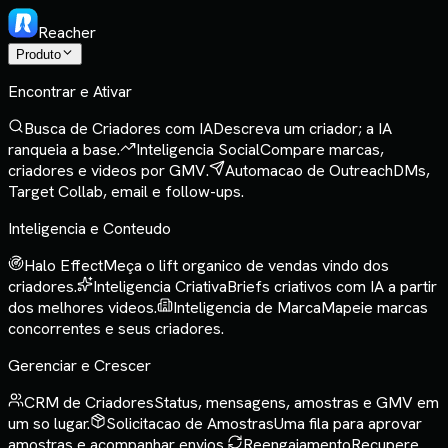
Reacher
Produto
Encontrar e Ativar
Busca de Criadores com IA
Descreva um criador; a IA
ranqueia a base.
Inteligencia Social
Compare marcas,
criadores e videos por GMV.
Automacao de Outreach
DMs,
Target Collab, email e follow-ups.
Inteligencia e Conteudo
Halo Effect
Meça o lift organico de vendas vindo dos
criadores.
Inteligencia Criativa
Briefs criativos com IA a partir
dos melhores videos.
Inteligencia de Marca
Mapeie marcas
concorrentes e seus criadores.
Gerenciar e Crescer
CRM de Criadores
Status, mensagens, amostras e GMV em
um so lugar.
Solicitacao de Amostras
Uma fila para aprovar
amostras e acompanhar envios.
Reengajamento
Recupere