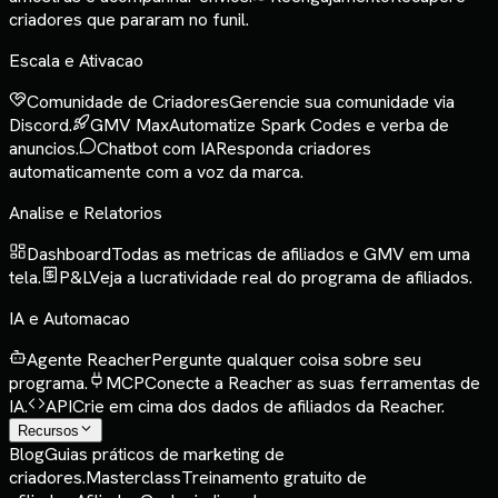
criadores que pararam no funil.
Escala e Ativacao
Comunidade de Criadores
Gerencie sua comunidade via
Discord.
GMV Max
Automatize Spark Codes e verba de
anuncios.
Chatbot com IA
Responda criadores
automaticamente com a voz da marca.
Analise e Relatorios
Dashboard
Todas as metricas de afiliados e GMV em uma
tela.
P&L
Veja a lucratividade real do programa de afiliados.
IA e Automacao
Agente Reacher
Pergunte qualquer coisa sobre seu
programa.
MCP
Conecte a Reacher as suas ferramentas de
IA.
API
Crie em cima dos dados de afiliados da Reacher.
Recursos
Blog
Guias práticos de marketing de
criadores.
Masterclass
Treinamento gratuito de